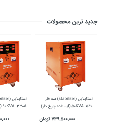
جدید ترین محصولات
استابیلایزر (stabilizer) تک فاز
استابلایزر (stabilizer) سه فاز
150KVA -540(ایستاده چرخ دار)
30A
دار)
134,2 تومان
739,500,000 تومان
750,000