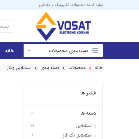
تولید کننده محصولات الکترونیک و حفاظتی
دسته‌بندی‌ محصولات
خانه
ای تی اس
خانه
محصولات
دسته بندی
استابلایزر ولتاژ
الکتروموتور تک فاز
محصولات برقی و اتوماسیون صنعتی
فیلتر ها
اکو آمپلی فایر
اینورتر
دسته ها
موتور برق
استابلایزر
29
یو پی اس
استابلایزر تک فاز
18