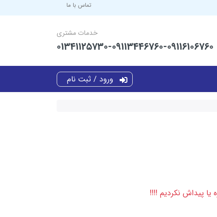
تماس با ما
خدمات مشتری
01341125730-09113446760-09116106760
ورود / ثبت نام
ا پیداش نکردیم !!!!