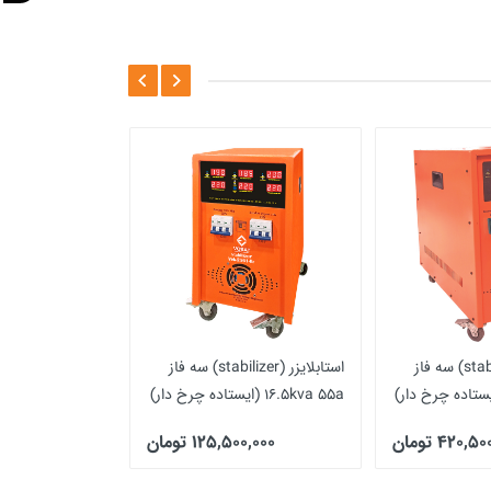
استابلایزر (stabilizer) سه فاز
استابلایزر (stabilizer) سه فاز
استابلایزر
16.5kva 55a (ایستاده چرخ دار)
مدل (دیواری)
420, تومان
125,500,000 تومان
00,000