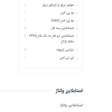
موتور برق و ژنراتور برق
1
یو پی اس
1
یو پی اس (ups)
1
استابلایزر سه فاز
9
استابلایزر دو فاز به تک فاز (2PH
2
TO 1PH)
ترانس ایزوله
4
ای تی اس
1
استابلایزر ولتاژ
استابلایزر ولتاژ