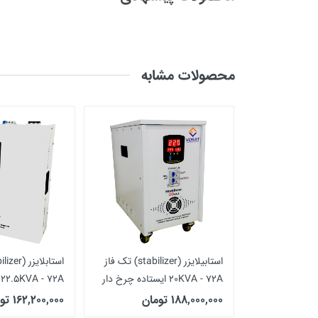
دامنه اصلاح ولتاژ هر فاز
جریان خروجی هر فاز
محصولات مشابه
ولتاژ خروجی هر فاز
مشخصات فیزیکی
حداکثر جریان خروجی هر فاز
دامنه قطع ولتاژ ورودی
استابلایزر (stabilizer) سه فاز
استابیلایزر (stabilizer) تک فاز
20KVA - 72A ایستاده چرخ دار
حفاظت
22.5KVA - 72A (دیواری)
188,000,000 تومان
162,200,000 تومان
نشان دهنده دیجیتال