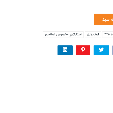
ه سبد
استابلایزر
استابلایزر مخصوص آسانسور