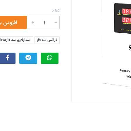
تعداد
افزودن ب
ترانس سه فاز
استابلایزر سه فاز32a 10kva