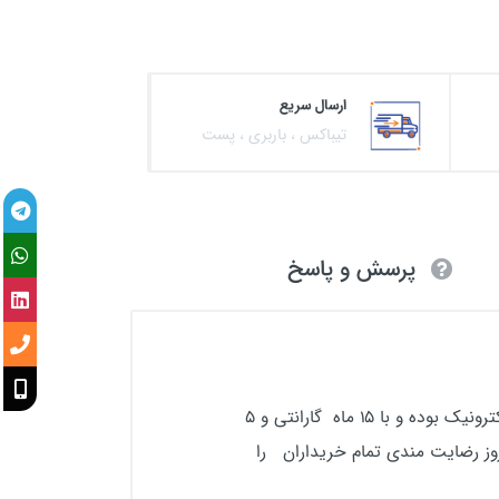
ارسال سریع
تیباکس ، باربری ، پست
پرسش و پاسخ
استابلایزر32a 10kva سه فاز محصولی 100درصد ایرانی ساخته شده توسط مهندسین داخلی در شرکت وسعت الکترونیک بوده و با 15 ماه گارانتی و 5
ز رضایت مندی تمام خریداران را