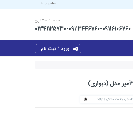
تماس با ما
خدمات مشتری
01341125730-09113446760-09116106760
ورود / ثبت نام
|
https://vek-co.ir/v/s10