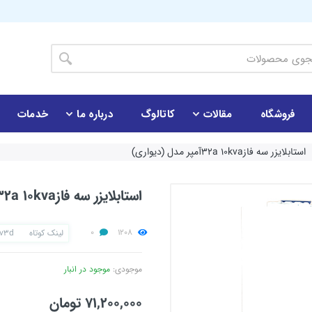
فروشگاه
مقالات
کاتالوگ
درباره ما
خدمات
استابلایزر سه فاز32a 10kvaآمپر مدل (دیواری)
استابلایزر سه فاز32a 10kvaآمپر مدل (دیواری)
0
1208
لینک کوتاه
kv3d
موجودی:
موجود در انبار
71,200,000 تومان